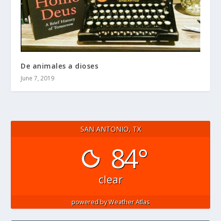
De animales a dioses
June 7, 2019
SAN ANTONIO, TX
84°
clear
powered by
Weather Atlas