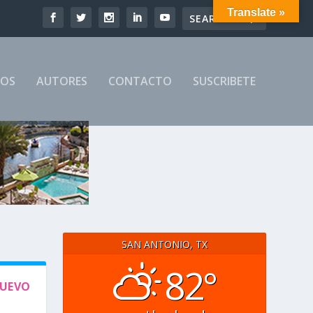
Translate »
MOS
AUTORES
CONTACTO
SUSCRIBETE
SAN ANTONIO, TX
82°
NUEVO