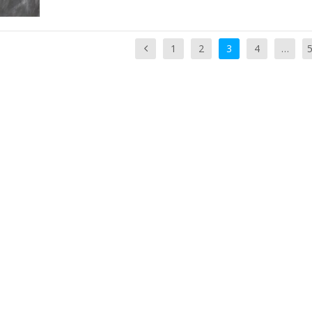
1
2
3
4
…